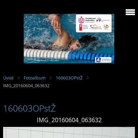
Úvod
Fotoalbum
160603OPstŽ
IMG_20160604_063632
160603OPstŽ
IMG_20160604_063632