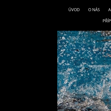
ÚVOD
O NÁS
A
PŘÍ