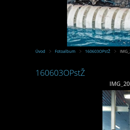
Úvod
Fotoalbum
160603OPstŽ
IMG_
160603OPstŽ
IMG_20