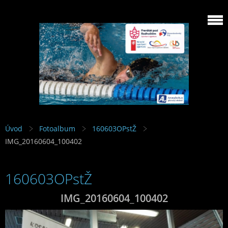
Úvod
Fotoalbum
160603OPstŽ
IMG_20160604_100402
160603OPstŽ
IMG_20160604_100402