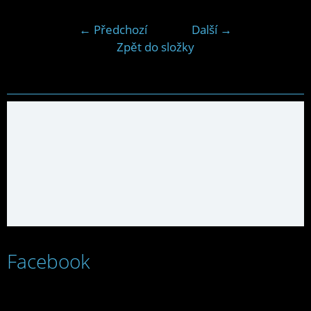
← Předchozí
Další →
Zpět do složky
Facebook