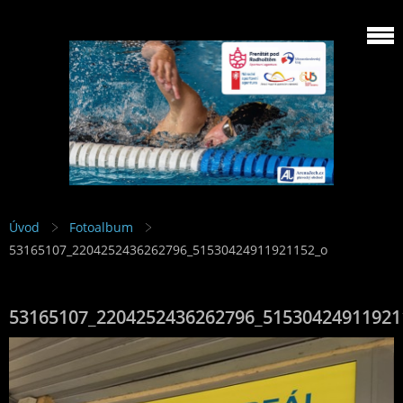
Úvod
Fotoalbum
53165107_2204252436262796_51530424911921152_o
53165107_2204252436262796_51530424911921