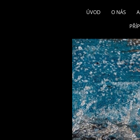
ÚVOD
O NÁS
A
PŘÍ