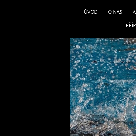
ÚVOD
O NÁS
A
PŘÍ