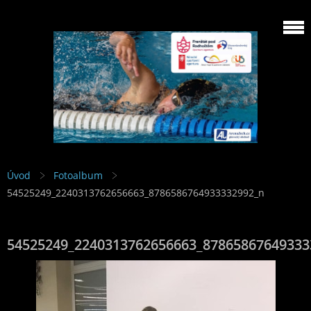
Úvod
Fotoalbum
54525249_2240313762656663_8786586764933332992_n
54525249_2240313762656663_87865867649333