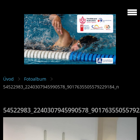
Úvod
Fotoalbum
54522983_2240307945990578_9017635505579229184_n
54522983_2240307945990578_90176355055792