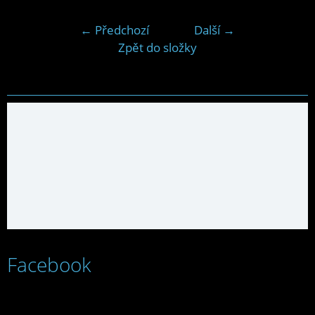
← Předchozí
Další →
Zpět do složky
Facebook