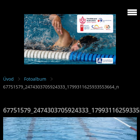
Úvod
Fotoalbum
67751579_2474303705924333_1799311625933553664_n
67751579_2474303705924333_17993116259335