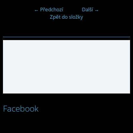
← Předchozí
Další →
Zpět do složky
Facebook