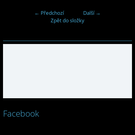
← Předchozí
Další →
Zpět do složky
Facebook