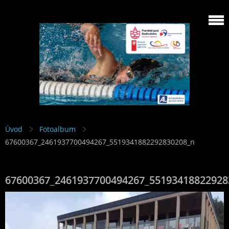
Úvod
Fotoalbum
67600367_2461937700494267_5519341882292830208_n
67600367_2461937700494267_55193418822928